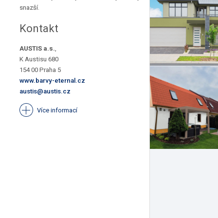
snazší.
Kontakt
AUSTIS a.s.
,
K Austisu 680
154 00 Praha 5
www.barvy-eternal.cz
austis@austis.cz
Více informací